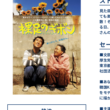
ス
見た
ても
散！
る日
さん
セ
■文
厚生
東京
社団
■あ
韓国
をモ
に描
■主