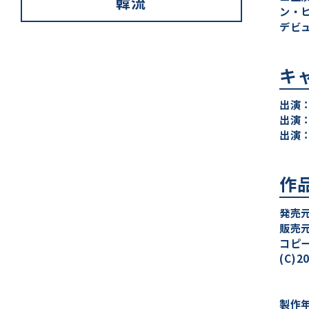
韓流
ン・
デビ
キ
出演
出演
出演
作
発売
販売
コピー
(C)2
製作年