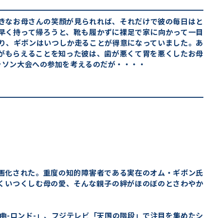
好きなお母さんの笑顔が見られれば、それだけで彼の毎日はと
早く持って帰ろうと、靴も履かずに裸足で家に向かって一目
なり、ギボンはいつしか走ることが得意になっていました。あ
がもらえることを知った彼は、歯が悪くて胃を悪くしたお母
ラソン大会への参加を考えるのだが・・・・
映画化された。重度の知的障害者である実在のオム・ギボン氏
くいつくしむ母の愛、そんな親子の絆がほのぼのとさわやか
舞曲-ロンド-」、フジテレビ「天国の階段」で注目を集めたシ