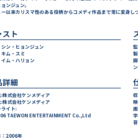
ヒョンジュン。
ュー以来カリスマ性のある役柄からコメディ作品まで常に変身し
ャスト
：シン・ヒョンジュン
監
：キム・スミ
製
：イム・ハリョン
脚
ン
品詳細
元:株式会社ケンメディア
収
元:株式会社ケンメディア
映
ライト:
画
006 TAEWON ENTERTAINMENT Co.,Ltd
字
音
日
：2006年