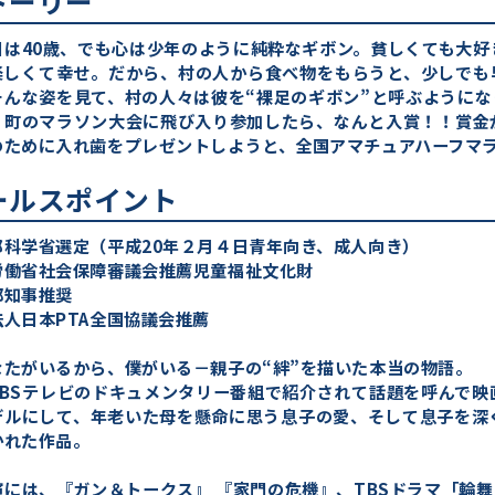
トーリー
目は40歳、でも心は少年のように純粋なギボン。貧しくても大
楽しくて幸せ。だから、村の人から食べ物をもらうと、少しでも
そんな姿を見て、村の人々は彼を“裸足のギボン”と呼ぶように
、町のマラソン大会に飛び入り参加したら、なんと入賞！！賞金
のために入れ歯をプレゼントしようと、全国アマチュアハーフマ
ールスポイント
部科学省選定（平成20年２月４日青年向き、成人向き）
労働省社会保障審議会推薦児童福祉文化財
都知事推奨
法人日本PTA全国協議会推薦
なたがいるから、僕がいる－親子の“絆”を描いた本当の物語。
KBSテレビのドキュメンタリー番組で紹介されて話題を呼んで
デルにして、年老いた母を懸命に思う息子の愛、そして息子を深
かれた作品。
演には、『ガン＆トークス』 『家門の危機』、TBSドラマ「輪