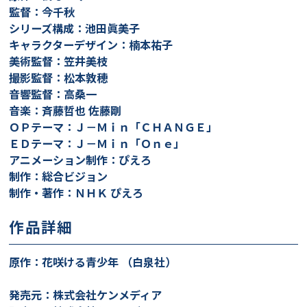
監督：今千秋
シリーズ構成：池田眞美子
キャラクターデザイン：楠本祐子
美術監督：笠井美枝
撮影監督：松本敦穂
音響監督：高桑一
音楽：斉藤哲也 佐藤剛
ＯＰテーマ：Ｊ－Ｍｉｎ「ＣＨＡＮＧＥ」
ＥＤテーマ：Ｊ－Ｍｉｎ「Ｏｎｅ」
アニメーション制作：ぴえろ
制作：総合ビジョン
制作・著作：ＮＨＫ ぴえろ
作品詳細
原作：花咲ける青少年 （白泉社）
発売元：株式会社ケンメディア