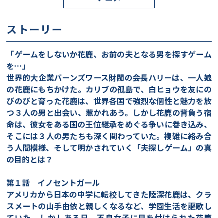
ストーリー
「ゲームをしないか花鹿、お前の夫となる男を探すゲーム
を…」
世界的大企業バーンズワース財閥の会長ハリーは、一人娘
の花鹿にもちかけた。カリブの孤島で、白ヒョウを友にの
びのびと育った花鹿は、世界各国で強烈な個性と魅力を放
つ３人の男と出会い、惹かれあう。しかし花鹿の背負う宿
命は、彼女をある国の王位継承をめぐる争いに巻き込み、
そこには３人の男たちも深く関わっていた。複雑に絡み合
う人間模様、そして明かされていく「夫探しゲーム」の真
の目的とは？
第１話 イノセントガール
アメリカから日本の中学に転校してきた陸深花鹿は、クラ
スメートの山手由依と親しくなるなど、学園生活を謳歌し
ていた。しかしある日、不良女子に目を付けられた花鹿