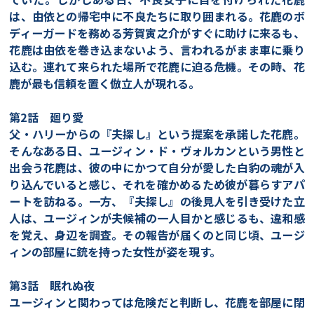
は、由依との帰宅中に不良たちに取り囲まれる。花鹿のボ
ディーガードを務める芳賀寅之介がすぐに助けに来るも、
花鹿は由依を巻き込まないよう、言われるがまま車に乗り
込む。連れて来られた場所で花鹿に迫る危機。その時、花
鹿が最も信頼を置く倣立人が現れる。
第2話 廻り愛
父・ハリーからの『夫探し』という提案を承諾した花鹿。
そんなある日、ユージィン・ド・ヴォルカンという男性と
出会う花鹿は、彼の中にかつて自分が愛した白豹の魂が入
り込んでいると感じ、それを確かめるため彼が暮らすアパ
ートを訪ねる。一方、『夫探し』の後見人を引き受けた立
人は、ユージィンが夫候補の一人目かと感じるも、違和感
を覚え、身辺を調査。その報告が届くのと同じ頃、ユージ
ィンの部屋に銃を持った女性が姿を現す。
第3話 眠れぬ夜
ユージィンと関わっては危険だと判断し、花鹿を部屋に閉