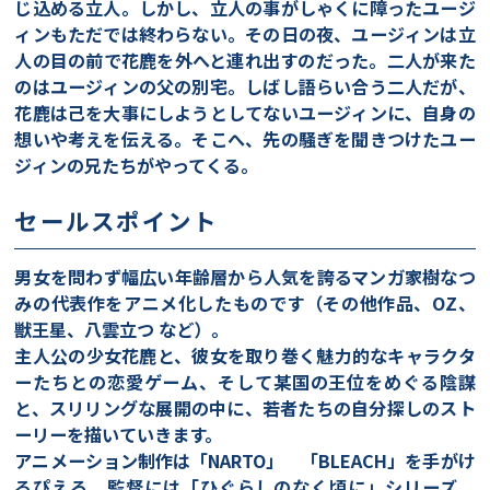
じ込める立人。しかし、立人の事がしゃくに障ったユージ
ィンもただでは終わらない。その日の夜、ユージィンは立
人の目の前で花鹿を外へと連れ出すのだった。二人が来た
のはユージィンの父の別宅。しばし語らい合う二人だが、
花鹿は己を大事にしようとしてないユージィンに、自身の
想いや考えを伝える。そこへ、先の騒ぎを聞きつけたユー
ジィンの兄たちがやってくる。
セールスポイント
男女を問わず幅広い年齢層から人気を誇るマンガ家樹なつ
みの代表作をアニメ化したものです（その他作品、OZ、
獣王星、八雲立つ など）。
主人公の少女花鹿と、彼女を取り巻く魅力的なキャラクタ
ーたちとの恋愛ゲーム、そして某国の王位をめぐる陰謀
と、スリリングな展開の中に、若者たちの自分探しのスト
ーリーを描いていきます。
アニメーション制作は「NARTO」 「BLEACH」を手がけ
るぴえろ、監督には「ひぐらしのなく頃に」シリーズ、