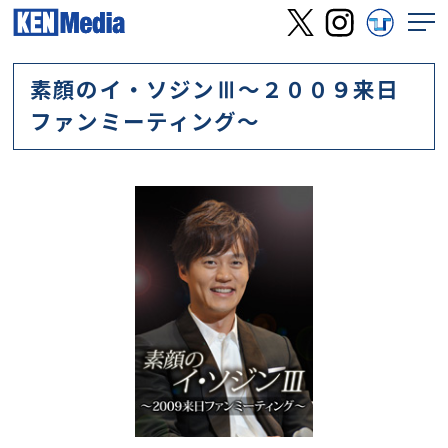
素顔のイ・ソジンⅢ～２００９来日
ファンミーティング～