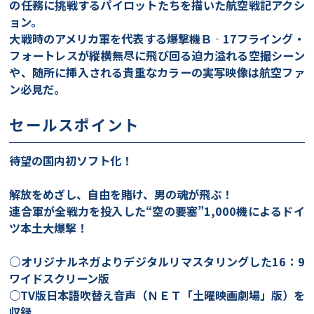
の任務に挑戦するパイロットたちを描いた航空戦記アクシ
ョン。
大戦時のアメリカ軍を代表する爆撃機Ｂ‐17フライング・
フォートレスが縦横無尽に飛び回る迫力溢れる空撮シーン
や、随所に挿入される貴重なカラーの実写映像は航空ファ
ン必見だ。
セールスポイント
待望の国内初ソフト化！
解放をめざし、自由を賭け、男の魂が飛ぶ！
連合軍が全戦力を投入した“空の要塞”1,000機によるドイ
ツ本土大爆撃！
○オリジナルネガよりデジタルリマスタリングした16：9
ワイドスクリーン版
○TV版日本語吹替え音声（ＮＥＴ「土曜映画劇場」版）を
収録。