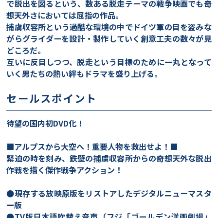
で脱出を図るという、数ある脱走テーマの戦争映画でも奇
想天外さにおいては屈指の作品。
捕虜収容所という過酷な環境の中でドイツ軍の目を盗みな
がらグライダーを設計・製作していく創意工夫の数々が見
どころだ。
互いに反目しつつ、脱走という目標のために一丸となって
いく男たちの熱い絆もドラマを盛り上げる。
セールスポイント
待望の国内初DVD化！
■アルプスから大空へ！重要人物を救出せよ！■
緊迫の時を刻み、鉄壁の捕虜収容所からの奇想天外な脱出
作戦を描く傑作戦争アクション！
●現存する放映原版をリストアしたデジタルニューマスタ
ー版
●TV版日本語吹替え音声（フジ「ゴールデン洋画劇場」