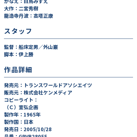
かなえ：白鳥みずえ
大作：二宮秀樹
龍造寺丹波：高塔正康
スタッフ
監督：船床定男／外山巌
脚本：伊上勝
作品詳細
発売元：トランスワールドアソシエイツ
販売元：株式会社ケンメディア
コピーライト：
（Ｃ）宣弘企画
製作年：1965年
製作国：日本
発売日：2005/10/28
品番：GRVB28055