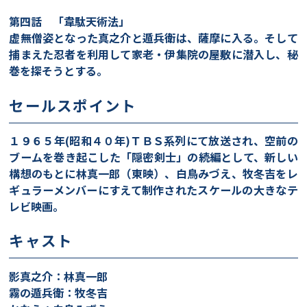
第四話 「韋駄天術法」
虚無僧姿となった真之介と遁兵衛は、薩摩に入る。そして
捕まえた忍者を利用して家老・伊集院の屋敷に潜入し、秘
巻を探そうとする。
セールスポイント
１９６５年(昭和４０年)ＴＢＳ系列にて放送され、空前の
ブームを巻き起こした「隠密剣士」の続編として、新しい
構想のもとに林真一郎（東映）、白鳥みづえ、牧冬吉をレ
ギュラーメンバーにすえて制作されたスケールの大きなテ
レビ映画。
キャスト
影真之介：林真一郎
霧の遁兵衛：牧冬吉