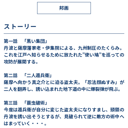
邦画
ストーリー
第一話 「黒い集団」
丹波と薩摩藩家老・伊集院による、九州制圧のたくらみ。
これを江戸へ知らせるために放たれた”使い鳩”を巡っての
攻防が展開する。
第二話 「二人遁兵衛」
薩摩へ向かう真之介とに迫る盗太夫。「忍法顔ぬすみ」が
二人を翻弄し、誘い込まれた地下道の中に爆裂弾が飛ぶ。
第三話 「蓑虫破術」
今度は遁兵衛が自分に変じた盗太夫になりすまし、頭領の
丹波を誘い出そうとするが、見破られて逆に敵方の術中へ
はまっていく・・・。