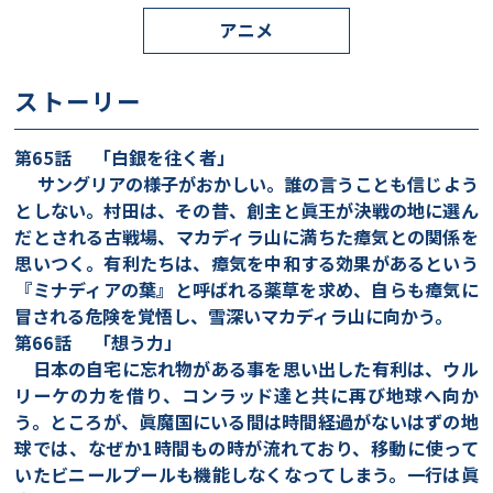
アニメ
ストーリー
第65話 「白銀を往く者」
サングリアの様子がおかしい。誰の言うことも信じよう
としない。村田は、その昔、創主と眞王が決戦の地に選ん
だとされる古戦場、マカディラ山に満ちた瘴気との関係を
思いつく。有利たちは、瘴気を中和する効果があるという
『ミナディアの葉』と呼ばれる薬草を求め、自らも瘴気に
冒される危険を覚悟し、雪深いマカディラ山に向かう。
第66話 「想う力」
日本の自宅に忘れ物がある事を思い出した有利は、ウル
リーケの力を借り、コンラッド達と共に再び地球へ向か
う。ところが、眞魔国にいる間は時間経過がないはずの地
球では、なぜか1時間もの時が流れており、移動に使って
いたビニールプールも機能しなくなってしまう。一行は眞