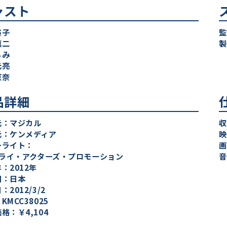
ャスト
裕子
監
慎二
製
ぁみ
元亮
東奈
品詳細
元：マジカル
収
元：ケンメディア
映
ーライト：
画
ミライ・アクターズ・プロモーション
音
：2012年
国：日本
：2012/3/2
KMCC38025
格：￥4,104