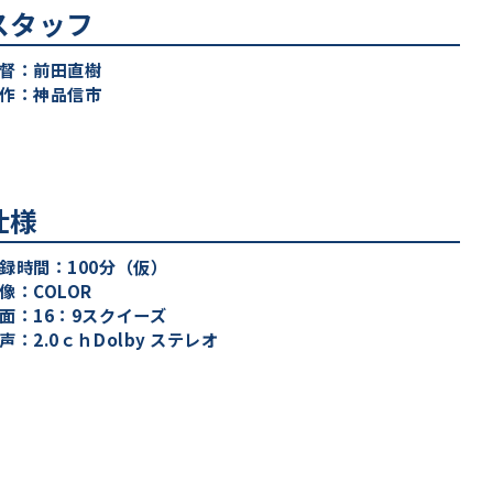
スタッフ
督：前田直樹
作：神品信市
仕様
録時間：100分（仮）
像：COLOR
面：16：9スクイーズ
声：2.0ｃｈDolby ステレオ