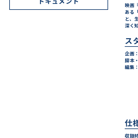
ドキュメント
映画
ある
と、
深く
ス
企画
脚本
編集
仕
収録時