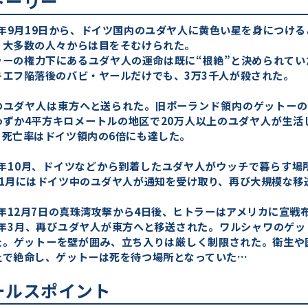
トーリー
41年9月19日から、ドイツ国内のユダヤ人に黄色い星を身につ
、大多数の人々からは目をそむけられた。
ラーの権力下にあるユダヤ人の運命は既に“根絶”と決められて
キエフ陥落後のバビ・ヤールだけでも、3万3千人が殺された。
のユダヤ人は東方へと送られた。旧ポーランド領内のゲットーの
わずか4平方キロメートルの地区で20万人以上のユダヤ人が生
、死亡率はドイツ領内の6倍にも達した。
41年10月、ドイツなどから到着したユダヤ人がウッチで暮らす
11月にはドイツ中のユダヤ人が通知を受け取り、再び大規模な移
1年12月7日の真珠湾攻撃から4日後、ヒトラーはアメリカに宣戦
42年3月、再びユダヤ人が東方へと移送された。ワルシャワのゲ
た。ゲットーを壁が囲み、立ち入りは厳しく制限された。衛生や
上で絶命し、ゲットーは死を待つ場所となっていた…
ールスポイント