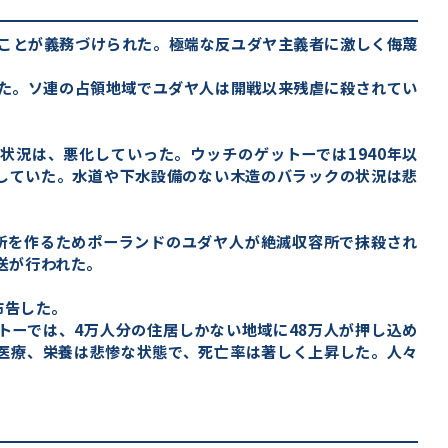
けることが義務づけられた。極端な反ユダヤ主義者に激しく侮蔑
いた。ソ連の占領地域でユダヤ人は開戦以来残虐に殺されてい
状況は、悪化していった。ウッチのゲットーでは1940年以
活していた。水道や下水設備のない木造のバラックの状況は悲
場所を作るためポーランドのユダヤ人が絶滅収容所で抹殺され
送が行われた。
布告した。
ットーでは、4万人分の住居しかない地域に48万人が押し込め
医療、栄養は悲惨な状態で、死亡率は著しく上昇した。人々