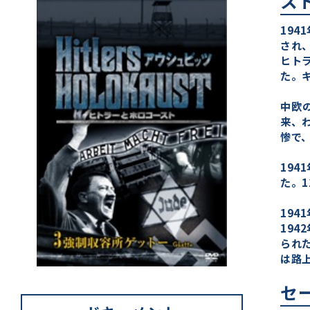
ス
19
され
ヒト
た。
中欧
来、
惨で
19
た。
194
19
られ
は路
セ