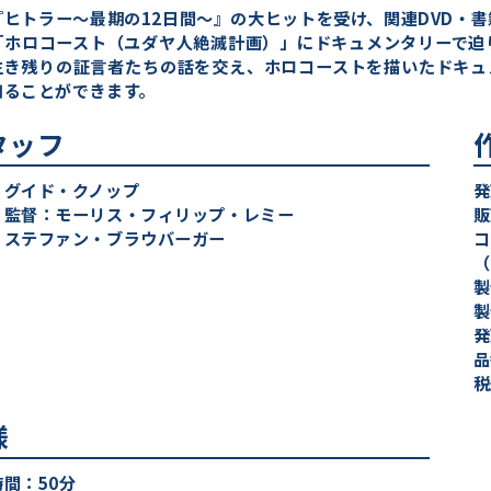
『ヒトラー～最期の12日間～』の大ヒットを受け、関連DVD・
「ホロコースト（ユダヤ人絶滅計画）」にドキュメンタリーで迫
生き残りの証言者たちの話を交え、ホロコーストを描いたドキュ
知ることができます。
タッフ
：グイド・クノップ
発
・監督：モーリス・フィリップ・レミー
販
：ステファン・ブラウバーガー
コ
（
製
製
発
品
税
様
間：50分