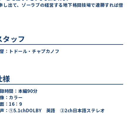
申し出て、ゾーラブの経営する地下格闘技場で連勝すれば借
スタッフ
督：トドール・チャプカノフ
仕様
録時間：本編90分
像：カラー
面：16：9
声：①5.1chDOLBY 英語 ②2ch日本語ステレオ