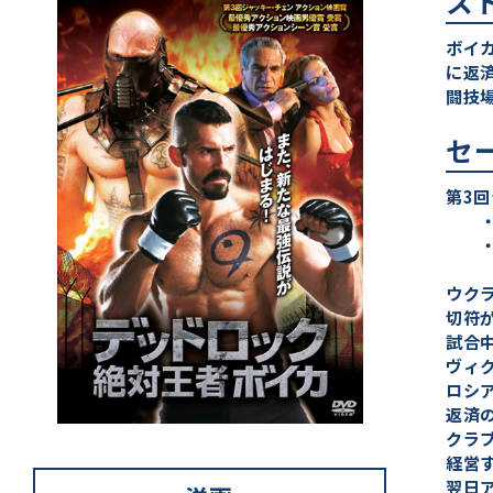
ス
ボイ
に返
闘技
セ
第3
・最
・最
ウク
切符
試合
ヴィ
ロシ
返済
クラ
経営
翌日