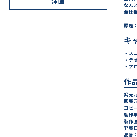
洋画
なん
金は
原題：B
キ
・ス
・テ
・ア
作
発売
販売
コピーラ
製作年
製作
発売日
品番：