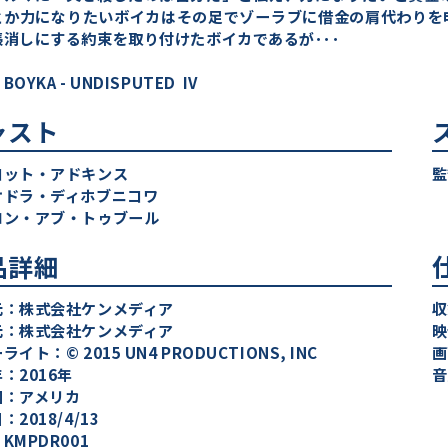
とか力になりたいボイカはその足でゾーラブに借金の肩代わりを
帳消しにする約束を取り付けたボイカであるが･･･
OYKA - UNDISPUTED IV
ャスト
コット・アドキンス
監
オドラ・ディホブニコワ
ロン・アブ・トゥブール
品詳細
元：株式会社ケンメディア
収
元：株式会社ケンメディア
映
イト：© 2015 UN4 PRODUCTIONS, INC
画
：2016年
音
国：アメリカ
：2018/4/13
KMPDR001