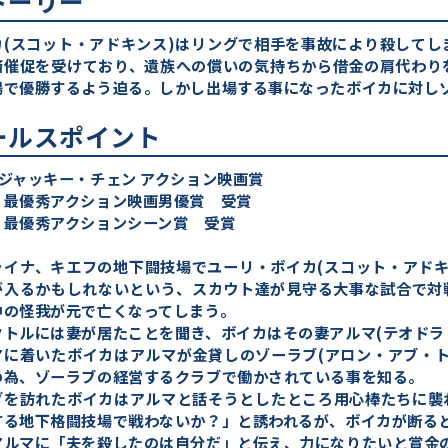
トーリー
カ(スコット・アドキンス)はリングで相手を事故により殺して
済催促を受けており、遺族への償いの気持ちから借金の肩代わり
場で優勝するよう迫る。しかし出場する事になったボイカに対し
ールスポイント
回ジャッキー・チェン アクション映画賞
優秀アクション映画男優賞 受賞
優秀アクションシーン賞 受賞
ライナ、キエフの地下闘技場でユーリ・ボイカ(スコット・アド
が入るかもしれないという、スカウト達が見守る大事な試合で対
中の怪我が元で亡くなってしまう。
クトルには妻が居たことを聞き、ボイカはその妻アルマ(テオドラ
アに着いたボイカはアルマが金貸しのゾーラブ(アロン・アブ・
の為、ゾーラブの経営するクラブで働かされている事を知る。
ブを訪れたボイカはアルマと話そうとしたところ用心棒たちに襲
する地下格闘技場で戦わないか？」と誘われるが、ボイカが断る
アルマに「夫を殺したのは自分だ」と伝え、力になりたいと賞金