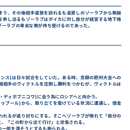
しまう、その後相手遺族を訪れるも金貸しのゾーラブから執拗
を申し出るもゾーラブはボイカに対し自分が経営する地下格
ゾーラブの卑劣な策が待ち受けるのであった。
キンス)は日々試合をしていた。ある時、念願の欧州大会への
戦相手のヴィクトルを圧倒し勝利をつかむが、ヴィクトルは
・ディホブニコワ)に会う為にロシアへと向かう。
トゥブール)から、取り立てを受けている状況に遭遇し、借金
われるが返り討ちにする。そこへゾーラブが現れて「自分の
と、「この町から出て行け」と忠告される。
の一部を渡そうとするも断られる。