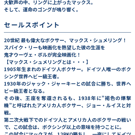
大歓声の中、リングに上がったマックス。
そして、運命のゴングが鳴り響く。
セールスポイント
20世紀 最も偉大なボクサー、マックス・シュメリング！
スパイク・リーも映画化を熱望した彼の生涯を
鬼才ウーヴェ・ボルが完全映画化！
【マックス・シュメリングとは・・・】
1905年生まれのドイツ人ボクサー。ドイツ人唯一のボク
シング世界ヘビー級王者。
1930年のジャック・ジャーキーとの試合に勝ち、世界ヘ
ビー級王者となる。
その後、王座を奪還されるも、1938年に”褐色の爆撃
機”と呼ばれたアメリカ人ボクサー、ジョー・ルイスと対
戦。
第二次大戦下でのドイツ人とアメリカ人のボクサーの戦い
で、この試合は、ボクシング以上の意味を持つことに。
この試合にマックスが、12RKO勝ちし、一夜にしてドイツ