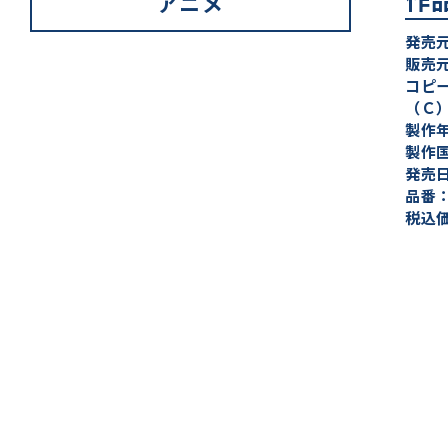
アニメ
発売
販売
コピ
（Ｃ
製作年
製作
発売日
品番：
税込価