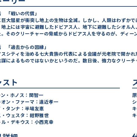
トーリー
話 「戦いの代償」
に巨大彗星が衝突し地上の生物は全滅。しかし、人類はわずかで
、地上には宇宙に避難したドビアス人、地下に避難したシオル人
た。そのクリーチャーの脅威からドビアス人を守るのが、ディー
話 「過去からの因縁」
アスシティを治める七大貴族の代表による会議が元老院で開かれ
陰謀によるものではないかというのだ。数日後、強力なクリーチ
。
ャスト
ーン・ホノス：関智一
原
キオン・ファーマ：遠近孝一
シ
イ・タンナ：半場友恵
キ
ス・ウェスタ：紺野雅世
キ
トル・デキウス：小西克幸
品詳細