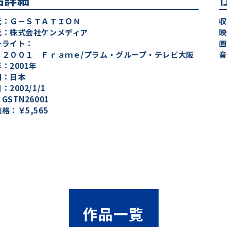
元：Ｇ－ＳＴＡＴＩＯＮ
収
元：株式会社ケンメディア
映
ーライト：
画
）２００１ Ｆｒａｍｅ/プラム・グループ・テレビ大阪
音
：2001年
国：日本
：2002/1/1
GSTN26001
格：￥5,565
作品一覧