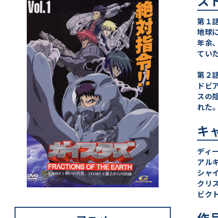
ス
第１
地球
年余
てい
第２
ドビ
スの
れた
キ
ディ
アル
シャ
クリ
ビク
作